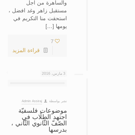
والساهرة من اجل
مستقبل زاهر وغد افضل ،
استحقت منا التكريم في
يومها […]
7
قراءة المزيد
3 مارس، 2016
نشر بواسطة
Admin Assiraj
موضوعات فلسفيّة
اجتهد الطلّاب في
الصّفّ الثّانوي الثّاني ،
بدرسها