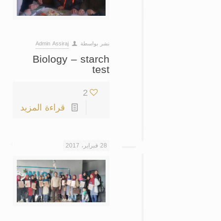
نشر بواسطة
Admin Assiraj
Biology – starch
test
2
قراءة المزيد
28 فبراير، 2017