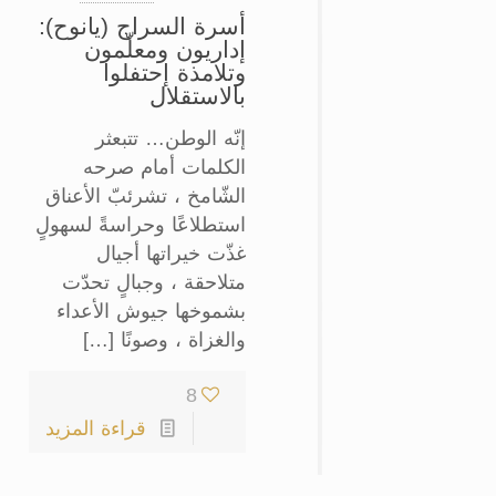
أسرة السراج (يانوح):
إداريون ومعلّمون
وتلامذة إحتفلوا
بالاستقلال
إنّه الوطن… تتبعثر
الكلمات أمام صرحه
الشّامخ ، تشرئبّ الأعناق
استطلاعًا وحراسةً لسهولٍ
غذّت خيراتها أجيال
متلاحقة ، وجبالٍ تحدّت
بشموخها جيوش الأعداء
والغزاة ، وصونًا […]
8
قراءة المزيد