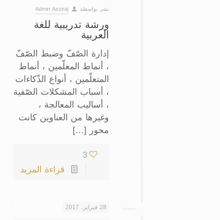
نشر بواسطة
Admin Assiraj
ورشة تدريبية للغة
العربية
إدارة الصّفّ وضبط الصّفّ
، أنماط المعلّمين ، أنماط
المتعلّمين ، أنواع الذّكاءات
، أسباب المشكلات الصّفية
، أساليب المعالجة ،
وغيرها من العناوين كانت
محور […]
3
قراءة المزيد
28 فبراير، 2017