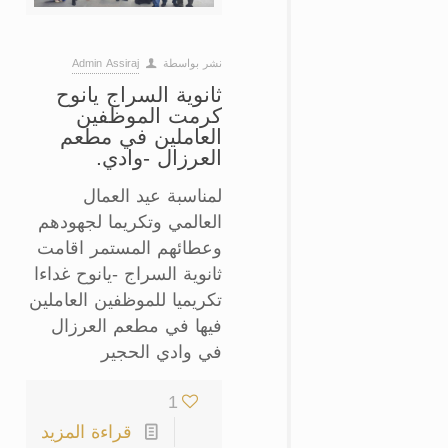
نشر بواسطة
Admin Assiraj
‏ثانوية السراج يانوح
كرمت الموظفين
العاملين في مطعم
العرزال -وادي‏.
لمناسبة عيد العمال
العالمي وتكريما لجهودهم
وعطائهم المستمر اقامت
ثانوية السراج -يانوح غداءا
تكريميا للموظفين العاملين
فيها في مطعم العرزال
في وادي الحجير
1
قراءة المزيد