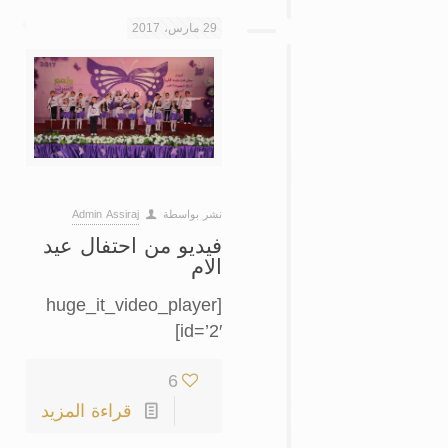
29 مارس، 2017
نشر بواسطة
Admin Assiraj
فيديو من احتفال عيد
الام
[huge_it_video_player
id=’2′]
6
قراءة المزيد