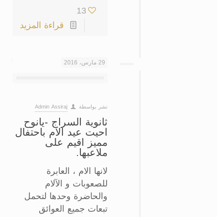
13
قراءة المزيد
29 مارس، 2016
نشر بواسطة
Admin Assiraj
‏ثانوية السراج -يانوح
احيت عيد الام باحتفال
مميز اقيم على
ملاعبها‏.
لانها الام ، العابرة
للصعوبات و الآلام
والحاضرة وحدها لتحمل
تبعات جميع العوائق