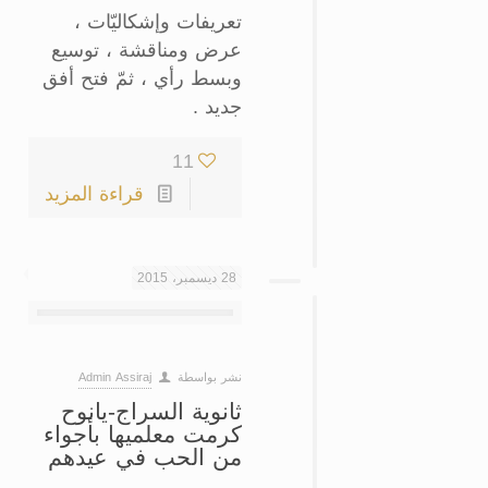
تعريفات وإشكاليّات ،
عرض ومناقشة ، توسيع
وبسط رأي ، ثمّ فتح أفق
جديد .
11
قراءة المزيد
28 ديسمبر، 2015
نشر بواسطة
Admin Assiraj
ثانوية السراج-يانوح
كرمت معلميها بأجواء
من الحب في عيدهم