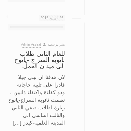
26 أبريل، 2016
نشر بواسطة
Admin Assiraj
‏للعام الثاني طلاب
ثانوية السراج -يانوح
الى ميدان العمل‏.
لان هدفنا ان نبني جيلا
قادرا على تلبية حاجاته
وذو كفاءة واكتفاء ذاتيين ،
نظمت ثانوية السراج-يانوح
زيارة لطلاب صفي الثاني
والثالث اساسي الى
المدينة العلمية-كيدز […]