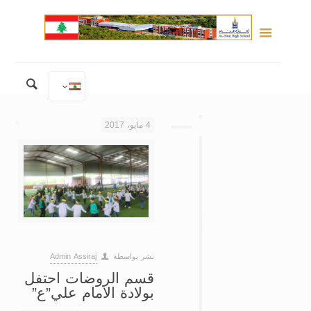
4 مايو، 2017
نشر بواسطة
Admin Assiraj
قسم الروضات احتفل
بولادة الامام علي”ع”