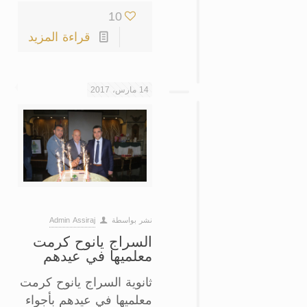
10
قراءة المزيد
14 مارس، 2017
نشر بواسطة
Admin Assiraj
السراج يانوح كرمت
معلميها في عيدهم
ثانوية السراج يانوح كرمت
معلميها في عيدهم بأجواء