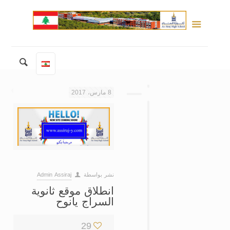
8 مارس، 2017
نشر بواسطة
Admin Assiraj
انطلاق موقع ثانوية
السراج يانوح
29