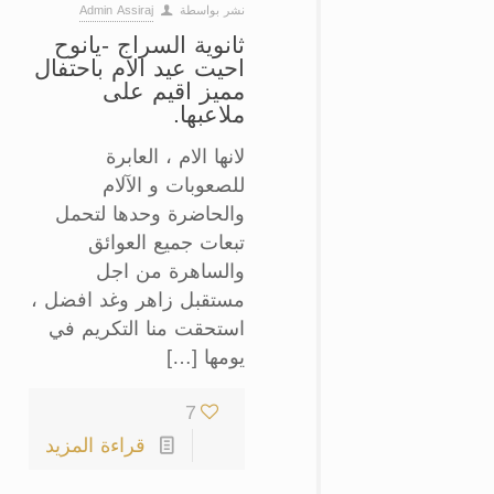
نشر بواسطة
Admin Assiraj
‏ثانوية السراج -يانوح
احيت عيد الام باحتفال
مميز اقيم على
ملاعبها‏.
لانها الام ، العابرة
للصعوبات و الآلام
والحاضرة وحدها لتحمل
تبعات جميع العوائق
والساهرة من اجل
مستقبل زاهر وغد افضل ،
استحقت منا التكريم في
يومها […]
7
قراءة المزيد