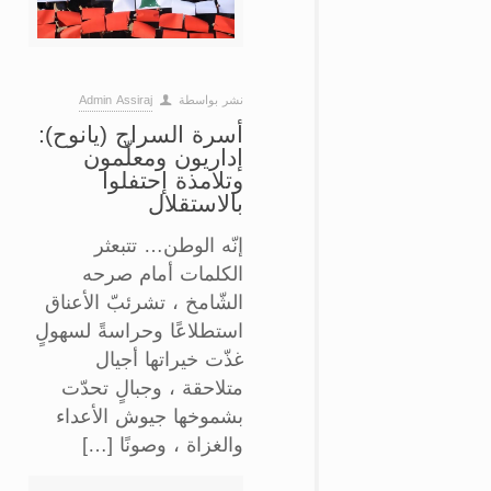
نشر بواسطة
Admin Assiraj
أسرة السراج (يانوح):
إداريون ومعلّمون
وتلامذة إحتفلوا
بالاستقلال
إنّه الوطن… تتبعثر
الكلمات أمام صرحه
الشّامخ ، تشرئبّ الأعناق
استطلاعًا وحراسةً لسهولٍ
غذّت خيراتها أجيال
متلاحقة ، وجبالٍ تحدّت
بشموخها جيوش الأعداء
والغزاة ، وصونًا […]