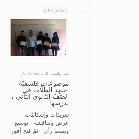
3 مارس، 2016
نشر بواسطة
Admin Assiraj
موضوعات فلسفيّة
اجتهد الطلّاب في
الصّفّ الثّانوي الثّاني ،
بدرسها
تعريفات وإشكاليّات ،
عرض ومناقشة ، توسيع
وبسط رأي ، ثمّ فتح أفق
جديد .