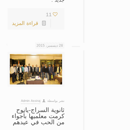
11
قراءة المزيد
28 ديسمبر، 2015
نشر بواسطة
Admin Assiraj
ثانوية السراج-يانوح
كرمت معلميها بأجواء
من الحب في عيدهم