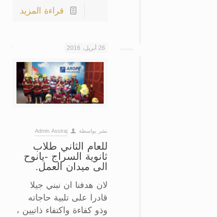
قراءة المزيد
26 أبريل، 2016
نشر بواسطة
Admin Assiraj
‏للعام الثاني طلاب
ثانوية السراج -يانوح
الى ميدان العمل‏.
لان هدفنا ان نبني جيلا
قادرا على تلبية حاجاته
وذو كفاءة واكتفاء ذاتيين ،