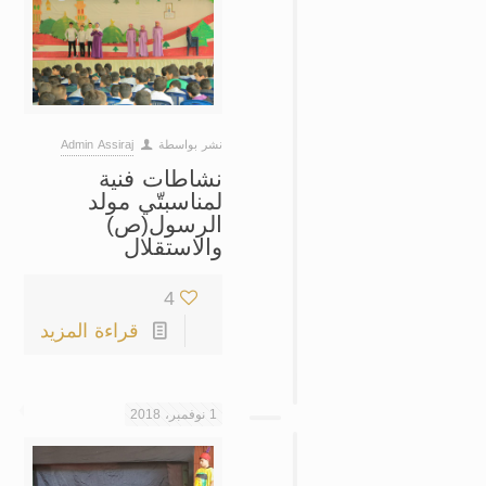
نشر بواسطة
Admin Assiraj
نشاطات فنية
لمناسبتّي مولد
الرسول(ص)
والاستقلال
4
قراءة المزيد
1 نوفمبر، 2018