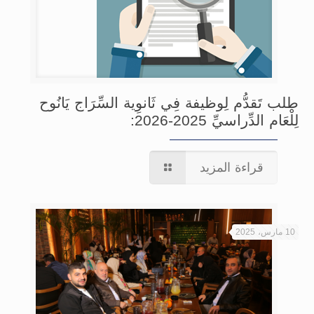
طلب تَقدُّم لِوظيفة فِي ثَانوِية السِّرَاج يَانُوح
لِلْعَام الدِّراسيِّ 2025-2026:
قراءة المزيد
10 مارس، 2025